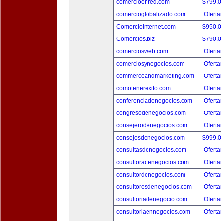
comercioenred.com
$799.
comercioglobalizado.com
Oferta
ComercioInternet.com
$950.
Comercios.biz
$790.
comerciosweb.com
Oferta
comerciosynegocios.com
Oferta
commerceandmarketing.com
Oferta
comotenerexito.com
Oferta
conferenciadenegocios.com
Oferta
congresodenegocios.com
Oferta
consejerodenegocios.com
Oferta
consejosdenegocios.com
$999.
consultasdenegocios.com
Oferta
consultoradenegocios.com
Oferta
consultordenegocios.com
Oferta
consultoresdenegocios.com
Oferta
consultoriadenegocio.com
Oferta
consultoriaennegocios.com
Oferta