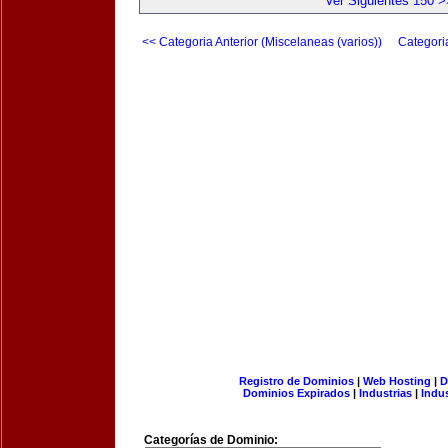
Ver Siguientes 150 >
<< Categoria Anterior (Miscelaneas (varios))
Categori
Registro de Dominios
|
Web Hosting
|
D
Dominios Expirados
|
Industrias
|
Indu
Categorías de Dominio: