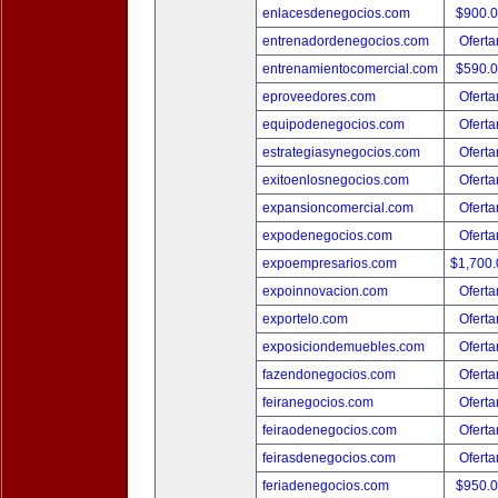
enlacesdenegocios.com
$900.
entrenadordenegocios.com
Oferta
entrenamientocomercial.com
$590.
eproveedores.com
Oferta
equipodenegocios.com
Oferta
estrategiasynegocios.com
Oferta
exitoenlosnegocios.com
Oferta
expansioncomercial.com
Oferta
expodenegocios.com
Oferta
expoempresarios.com
$1,700
expoinnovacion.com
Oferta
exportelo.com
Oferta
exposiciondemuebles.com
Oferta
fazendonegocios.com
Oferta
feiranegocios.com
Oferta
feiraodenegocios.com
Oferta
feirasdenegocios.com
Oferta
feriadenegocios.com
$950.