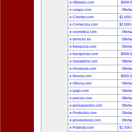
e-Afiliados.com
$899.
e-cargas.com
Oferta
e-Clientes.com
$2,000
e-Comercios.com
$2,000
e-cosmetica.com
Oferta
e-derecho.eu
Oferta
e-franquicia.com
Oferta
e-franquicias.com
$899.
e-Ganaderia.com
Oferta
e-Honduras.com
Oferta
e-libreria.com
$800.
e-Oficina.com
Oferta
e-pago.com
Oferta
e-precios.com
Oferta
e-presupuestos.com
Oferta
e-Productos.com
Oferta
e-proveedores.com
Oferta
e-Publicity.com
$1,500