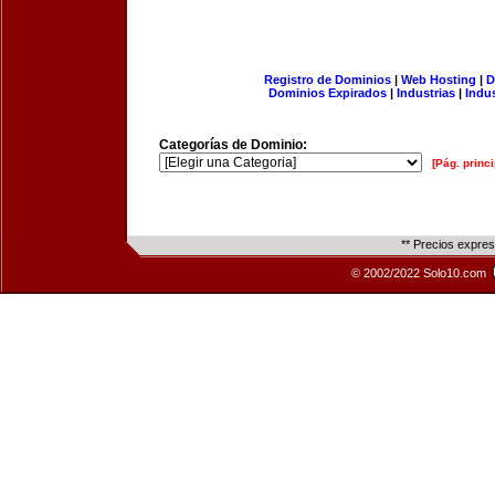
Registro de Dominios
|
Web Hosting
|
D
Dominios Expirados
|
Industrias
|
Indu
Categorías de Dominio:
[Pág. princi
** Precios expre
© 2002/2022 Solo10.com