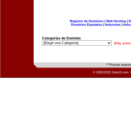
Registro de Dominios
|
Web Hosting
|
D
Dominios Expirados
|
Industrias
|
Indu
Categorías de Dominio:
[Pág. princi
** Precios expre
© 2002/2022 Solo10.com