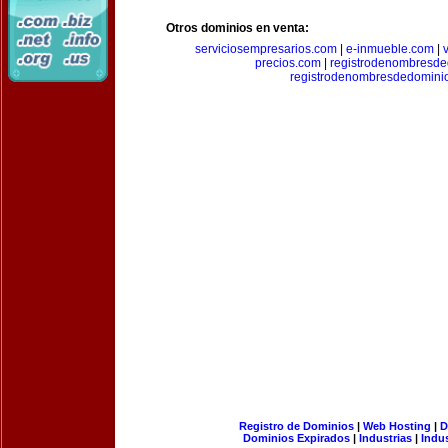
Otros dominios en venta:
serviciosempresarios.com
|
e-inmueble.com
|
precios.com
|
registrodenombresd
registrodenombresdedomini
Registro de Dominios
|
Web Hosting
|
D
Dominios Expirados
|
Industrias
|
Indu