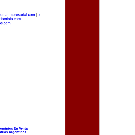
ventaempresarial.com
|
e-
edominio.com
|
os.com
|
ominios En Venta
strias Argentinas