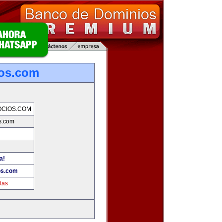
os.com
CIOS.COM
s.com
a!
os.com
tas