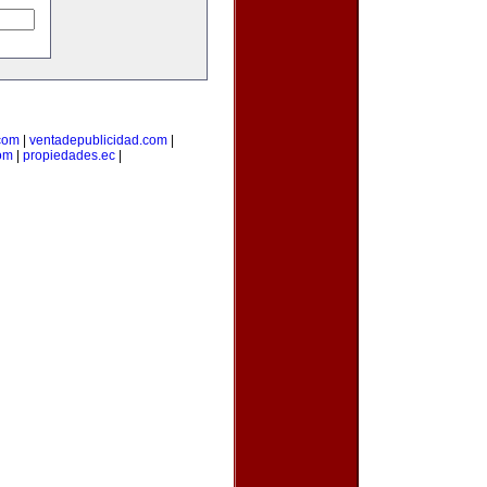
com
|
ventadepublicidad.com
|
om
|
propiedades.ec
|