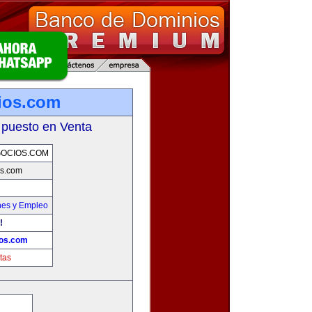
ios.com
 puesto en Venta
OCIOS.COM
s.com
nes y Empleo
!
os.com
tas