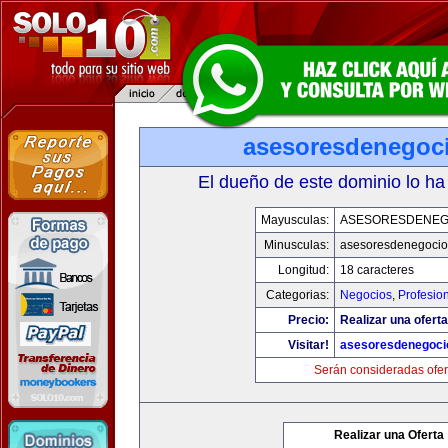
asesoresdenegoc
El dueño de este dominio lo ha
Mayusculas:
ASESORESDENEG
Minusculas:
asesoresdenegocio
Longitud:
18 caracteres
Categorias:
Negocios
,
Profesio
Precio:
Realizar una oferta
Visitar!
asesoresdenegoci
Serán consideradas ofer
Realizar una Oferta