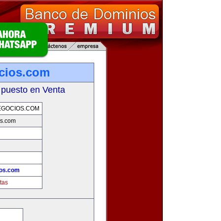
cios.com
 puesto en Venta
EGOCIOS.COM
os.com
ios.com
tas