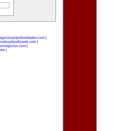
egociosyoportunidades.com
|
onstruyetusitioweb.com
|
aennegocios.com
|
com
|