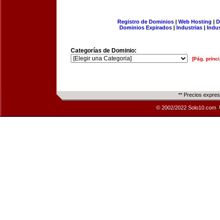
Registro de Dominios
|
Web Hosting
|
D
Dominios Expirados
|
Industrias
|
Indu
Categorías de Dominio:
[Pág. princi
** Precios expre
© 2002/2022 Solo10.com