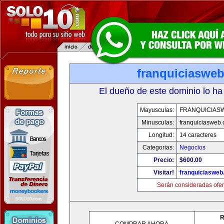
franquiciaswe
El dueño de este dominio lo ha
Mayusculas:
FRANQUICIAS
Minusculas:
franquiciasweb
Longitud:
14 caracteres
Categorias:
Negocios
Precio:
$600.00
Visitar!
franquiciasweb
Serán consideradas ofer
R