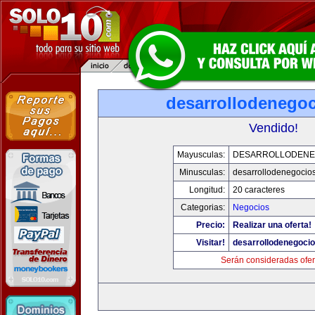
desarrollodenego
Vendido!
Mayusculas:
DESARROLLODENE
Minusculas:
desarrollodenegocio
Longitud:
20 caracteres
Categorias:
Negocios
Precio:
Realizar una oferta!
Visitar!
desarrollodenegoci
Serán consideradas ofer