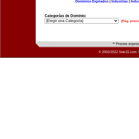
Dominios Expirados
|
Industrias
|
Indu
Categorías de Dominio:
[Pág. princi
** Precios expre
© 2002/2022 Solo10.com