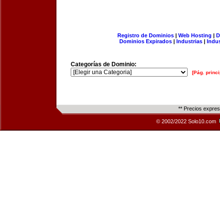
Registro de Dominios
|
Web Hosting
|
D
Dominios Expirados
|
Industrias
|
Indu
Categorías de Dominio:
[Pág. princi
** Precios expre
© 2002/2022 Solo10.com