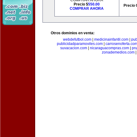
COMPRAR AHORA
Precio $
550.00
Precio 
COMPRAR AHORA
Otros dominios en venta:
webdefutbol.com
|
medicinainfantil.com
|
pub
publicidadparamoviles.com
|
carrosenoferta.co
suvacacion.com
|
nicaraguacompras.com
|
pr
zonademedios.com
|