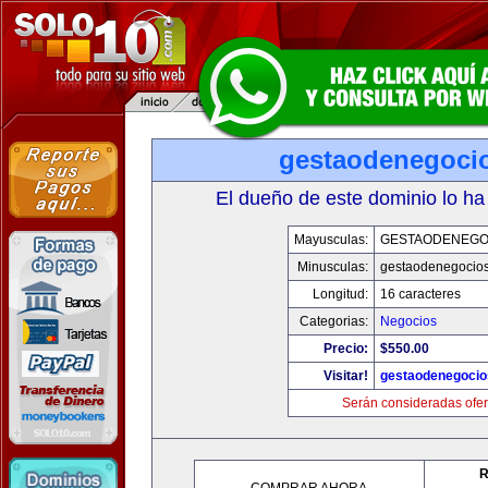
gestaodenegoci
El dueño de este dominio lo ha
Mayusculas:
GESTAODENEGO
Minusculas:
gestaodenegocio
Longitud:
16 caracteres
Categorias:
Negocios
Precio:
$550.00
Visitar!
gestaodenegoci
Serán consideradas ofer
R