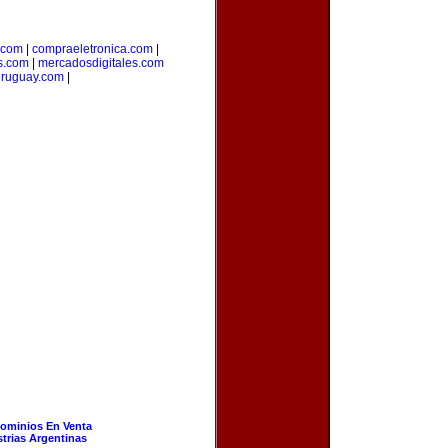
.com
|
compraeletronica.com
|
s.com
|
mercadosdigitales.com
uruguay.com
|
ominios En Venta
strias Argentinas