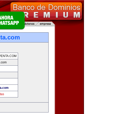
nta.com
VENTA.COM
a.com
ta.com
tas