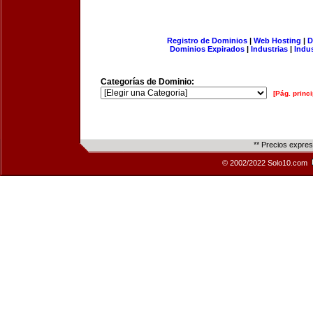
Registro de Dominios
|
Web Hosting
|
D
Dominios Expirados
|
Industrias
|
Indu
Categorías de Dominio:
[Pág. princi
** Precios expre
© 2002/2022 Solo10.com