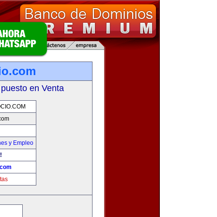
io.com
 puesto en Venta
CIO.COM
.com
nes y Empleo
!
.com
tas