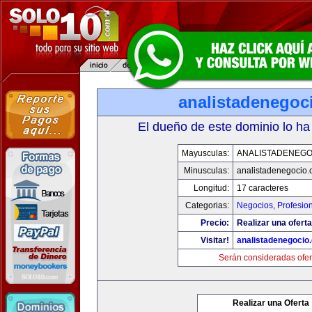
analistadenegoc
El dueño de este dominio lo ha
Mayusculas:
ANALISTADENEGO
Minusculas:
analistadenegocio
Longitud:
17 caracteres
Categorias:
Negocios
,
Profesio
Precio:
Realizar una oferta
Visitar!
analistadenegocio
Serán consideradas ofer
Realizar una Oferta