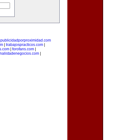
|
publicidadporproximidad.com
om
|
trabajospracticos.com
|
s.com
|
forofans.com
|
nalistadenegocios.com
|