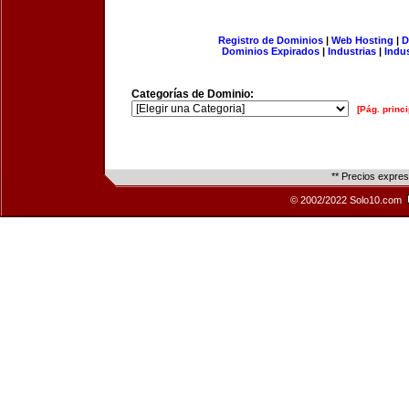
Registro de Dominios
|
Web Hosting
|
D
Dominios Expirados
|
Industrias
|
Indu
Categorías de Dominio:
[Pág. princi
** Precios expre
© 2002/2022 Solo10.com