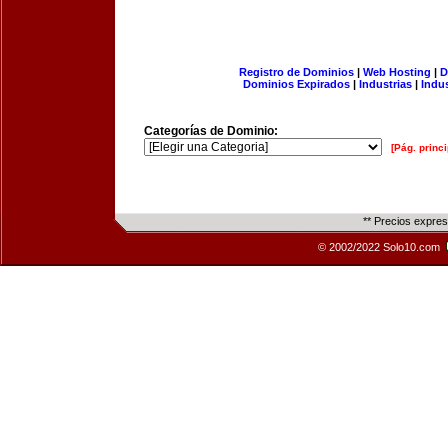
Registro de Dominios
|
Web Hosting
|
D
Dominios Expirados
|
Industrias
|
Indu
Categorías de Dominio:
[Pág. princi
** Precios expre
© 2002/2022 Solo10.com