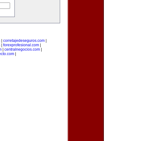
m
|
corretajedeseguros.com
|
m
|
forexprofesional.com
|
m
|
centralnegocios.com
|
recto.com
|