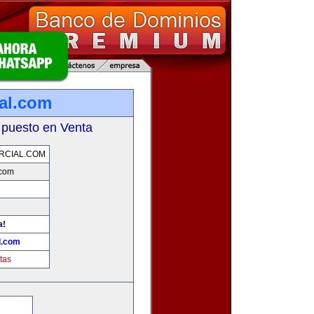
ial.com
 puesto en Venta
RCIAL.COM
.com
a!
l.com
tas