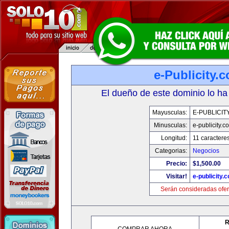
e-Publicity.
El dueño de este dominio lo ha
Mayusculas:
E-PUBLICIT
Minusculas:
e-publicity.c
Longitud:
11 caractere
Categorias:
Negocios
Precio:
$1,500.00
Visitar!
e-publicity.
Serán consideradas ofer
R