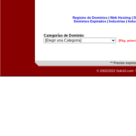
Registro de Dominios
|
Web Hosting
|
D
Dominios Expirados
|
Industrias
|
Indu
Categorías de Dominio:
[Pág. princi
** Precios expre
© 2002/2022 Solo10.com