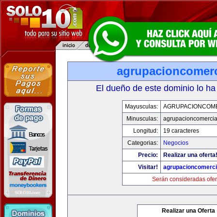
agrupacioncomerc
El dueño de este dominio lo ha
Mayusculas:
AGRUPACIONCOM
Minusculas:
agrupacioncomercia
Longitud:
19 caracteres
Categorias:
Negocios
Precio:
Realizar una oferta
Visitar!
agrupacioncomerci
Serán consideradas ofer
Realizar una Oferta