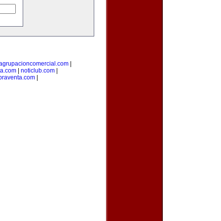
agrupacioncomercial.com
|
ta.com
|
noticlub.com
|
raventa.com
|