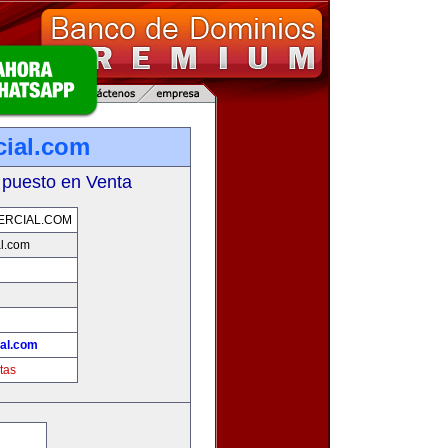
ial.com
 puesto en Venta
ERCIAL.COM
l.com
!
al.com
tas