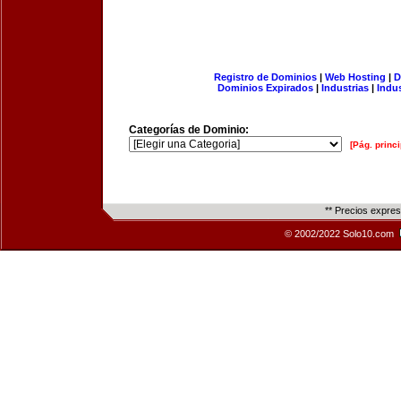
Registro de Dominios
|
Web Hosting
|
D
Dominios Expirados
|
Industrias
|
Indu
Categorías de Dominio:
[Pág. princi
** Precios expre
© 2002/2022 Solo10.com