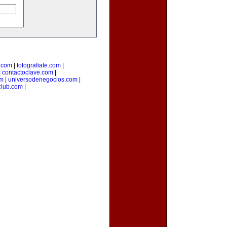
.com
|
fotografiate.com
|
|
contactoclave.com
|
om
|
universodenegocios.com
|
club.com
|