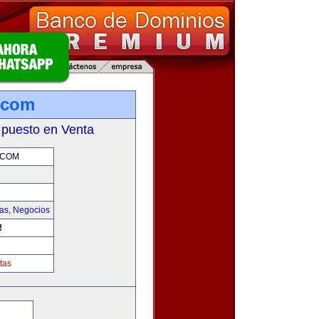
.com
 puesto en Venta
.COM
ias
,
Negocios
!
tas