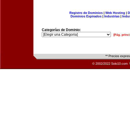
Registro de Dominios
|
Web Hosting
|
D
Dominios Expirados
|
Industrias
|
Indu
Categorías de Dominio:
[Pág. princi
** Precios expre
© 2002/2022 Solo10.com