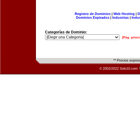
Registro de Dominios
|
Web Hosting
|
D
Dominios Expirados
|
Industrias
|
Indu
Categorías de Dominio:
[Pág. princi
** Precios expre
© 2002/2022 Solo10.com