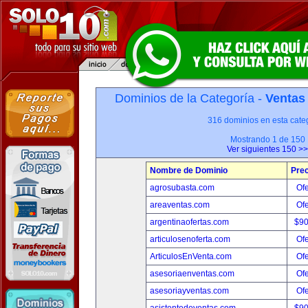
Dominios de la Categoría -
Ventas
316 dominios en esta categ
Mostrando 1 de 150
Ver siguientes 150 >>
Nombre de Dominio
Prec
agrosubasta.com
Ofe
areaventas.com
Ofe
argentinaofertas.com
$9
articulosenoferta.com
Ofe
ArticulosEnVenta.com
Ofe
asesoriaenventas.com
Ofe
asesoriayventas.com
Ofe