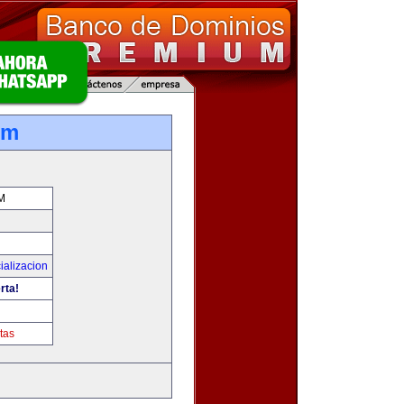
om
M
ializacion
rta!
tas