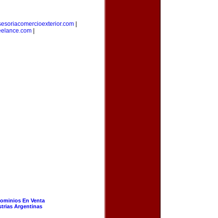
sesoriacomercioexterior.com
|
eelance.com
|
ominios En Venta
strias Argentinas