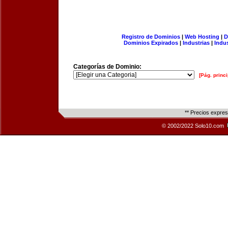
Registro de Dominios
|
Web Hosting
|
D
Dominios Expirados
|
Industrias
|
Indu
Categorías de Dominio:
[Pág. princi
** Precios expre
© 2002/2022 Solo10.com