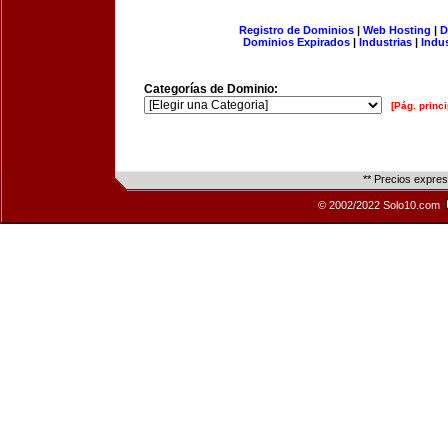
Registro de Dominios
|
Web Hosting
|
D
Dominios Expirados
|
Industrias
|
Indu
Categorías de Dominio:
[Pág. princi
** Precios expre
© 2002/2022 Solo10.com