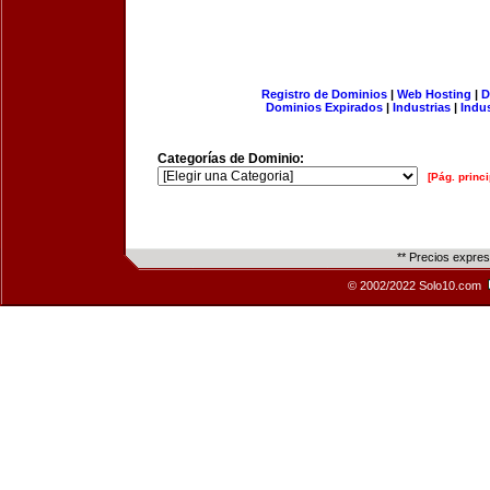
Registro de Dominios
|
Web Hosting
|
D
Dominios Expirados
|
Industrias
|
Indu
Categorías de Dominio:
[Pág. princi
** Precios expre
© 2002/2022 Solo10.com