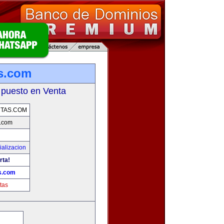
s.com
 puesto en Venta
TAS.COM
.com
alizacion
rta!
s.com
tas