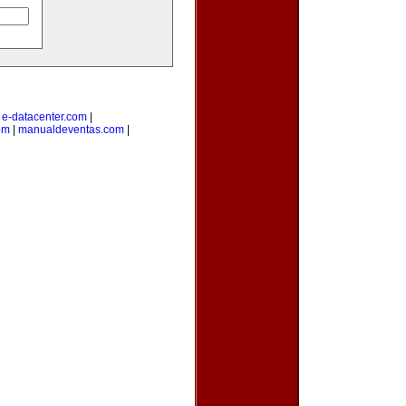
|
e-datacenter.com
|
om
|
manualdeventas.com
|