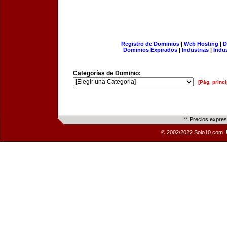
Registro de Dominios
|
Web Hosting
|
D
Dominios Expirados
|
Industrias
|
Indu
Categorías de Dominio:
[Pág. princi
** Precios expre
© 2002/2022 Solo10.com