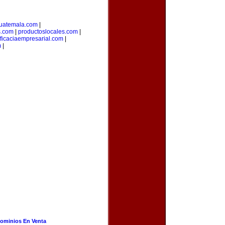
uatemala.com
|
s.com
|
productoslocales.com
|
ficaciaempresarial.com
|
m
|
ominios En Venta