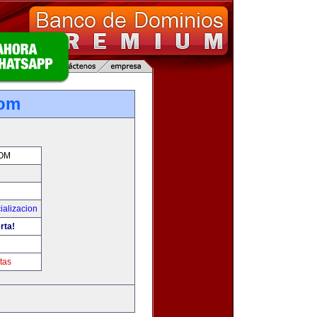
com
OM
ializacion
rta!
tas