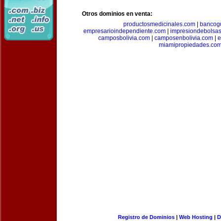
Otros dominios en venta:
productosmedicinales.com
|
bancog
empresarioindependiente.com
|
impresiondebolsa
camposbolivia.com
|
camposenbolivia.com
|
e
miamipropiedades.co
Registro de Dominios
|
Web Hosting
|
D