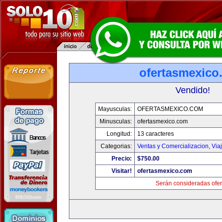
ofertasmexico
Vendido!
Mayusculas:
OFERTASMEXICO.COM
Minusculas:
ofertasmexico.com
Longitud:
13 caracteres
Categorias:
Ventas y Comercializacion
,
Via
Precio:
$750.00
Visitar!
ofertasmexico.com
Serán consideradas ofer