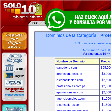
Dominios de la Categoría -
Prof
169 dominios en esta categ
Mostrando 1 de 150
Ver siguientes 19 >>
Nombre de Dominio
Precio
ganaderia.com
$95,00
iprofesionales.com
$3,00
e-capacitacion.com
$2,50
profesionales.com.pa
$2,30
eprofesionales.com
$2,00
agenciaempleos.com
$1,50
e-consultores.com
$1,50