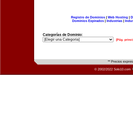
Registro de Dominios
|
Web Hosting
|
D
Dominios Expirados
|
Industrias
|
Indu
Categorías de Dominio:
[Pág. princi
** Precios expre
© 2002/2022 Solo10.com