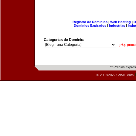
Registro de Dominios
|
Web Hosting
|
D
Dominios Expirados
|
Industrias
|
Indu
Categorías de Dominio:
[Pág. princi
** Precios expre
© 2002/2022 Solo10.com