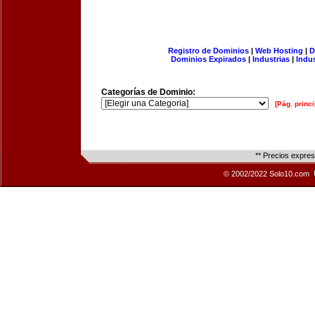
Registro de Dominios
|
Web Hosting
|
D
Dominios Expirados
|
Industrias
|
Indu
Categorías de Dominio:
[Pág. princi
** Precios expre
© 2002/2022 Solo10.com