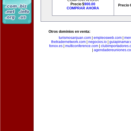
COMPRAR AHORA
Precio $
900.00
Precio 
COMPRAR AHORA
Otros dominios en venta:
turismosanjuan.com
|
empleosweb.com
|
mer
thetradernetwork.com
|
negocios.io
|
guiapinamar
fonox.es
|
multiconference.com
|
clubimportadores.
|
agendadereuniones.c