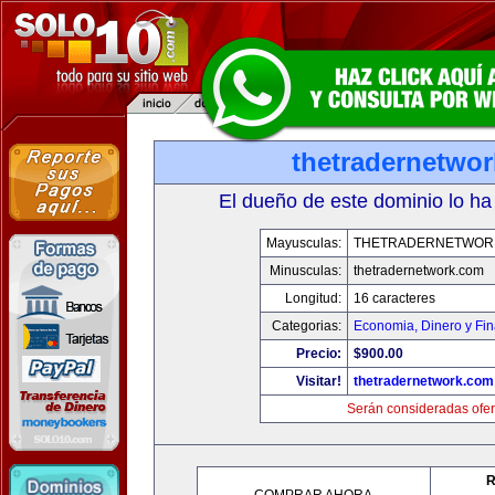
thetradernetwo
El dueño de este dominio lo ha
Mayusculas:
THETRADERNETWOR
Minusculas:
thetradernetwork.com
Longitud:
16 caracteres
Categorias:
Economia, Dinero y Fi
Precio:
$900.00
Visitar!
thetradernetwork.com
Serán consideradas ofer
R