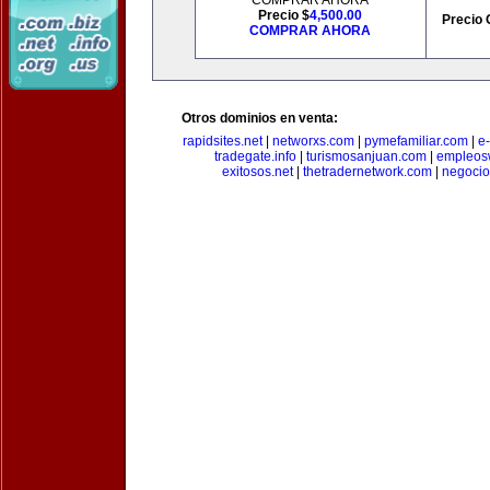
COMPRAR AHORA
Precio $
4,500.00
Precio 
COMPRAR AHORA
Otros dominios en venta:
rapidsites.net
|
networxs.com
|
pymefamiliar.com
|
e
tradegate.info
|
turismosanjuan.com
|
empleos
exitosos.net
|
thetradernetwork.com
|
negocio