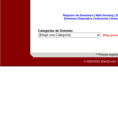
Registro de Dominios
|
Web Hosting
|
D
Dominios Expirados
|
Industrias
|
Indu
Categorías de Dominio:
[Pág. princi
** Precios expre
© 2002/2022 Solo10.com