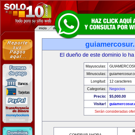
guiamercosur
El dueño de este dominio lo ha
Mayusculas:
GUIAMERCOS
Minusculas:
guiamercosur.
Longitud:
12 caracteres
Categorias:
Negocios
Precio:
$5,000.00
Visitar!
guiamercosur
Serán consideradas ofer
R