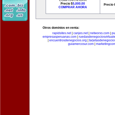
COMPRAR AHORA
Precio $
5,000.00
Precio 
COMPRAR AHORA
Otros dominios en venta:
rapidsites.net
|
canjes.net
|
networxs.com
|
pu
empresasperuanas.com
|
ruedasdenegociosvirtual
|
encuentrosdenegocios.org
|
tarjetasdenegocio
guiamercosur.com
|
marketingcom