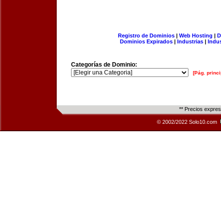
Registro de Dominios
|
Web Hosting
|
D
Dominios Expirados
|
Industrias
|
Indu
Categorías de Dominio:
[Pág. princi
** Precios expre
© 2002/2022 Solo10.com