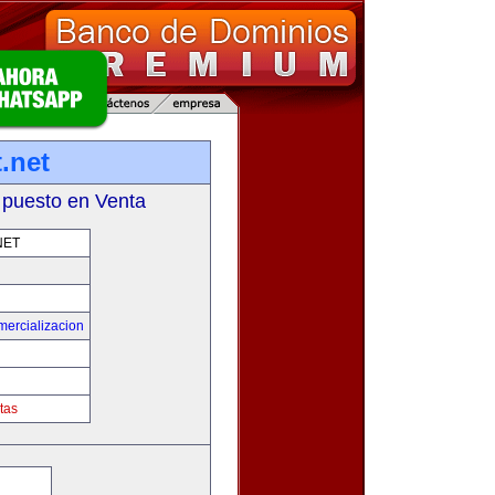
.net
 puesto en Venta
NET
mercializacion
tas