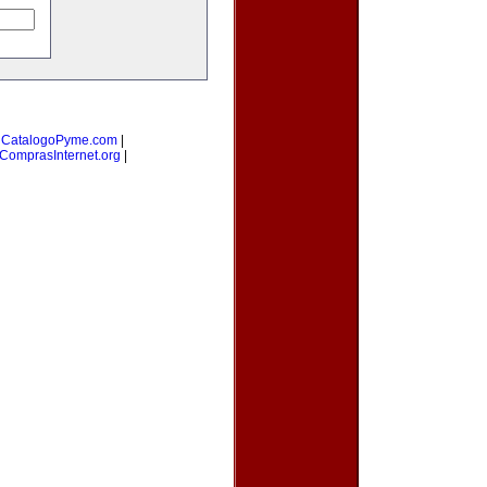
|
CatalogoPyme.com
|
ComprasInternet.org
|