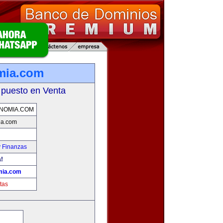
mia.com
 puesto en Venta
NOMIA.COM
ia.com
y Finanzas
!
ia.com
tas