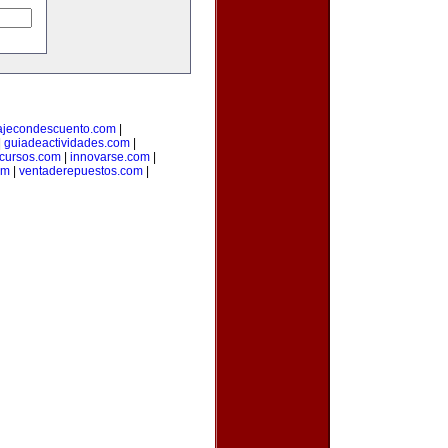
ajecondescuento.com
|
|
guiadeactividades.com
|
cursos.com
|
innovarse.com
|
om
|
ventaderepuestos.com
|