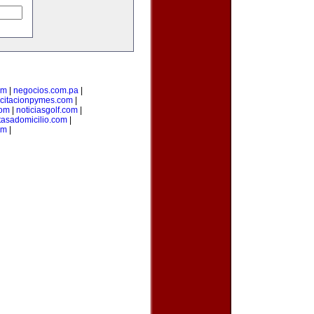
om
|
negocios.com.pa
|
citacionpymes.com
|
com
|
noticiasgolf.com
|
tasadomicilio.com
|
om
|