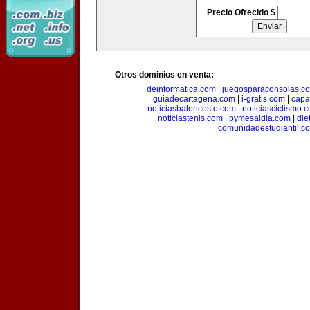
Precio Ofrecido $
Otros dominios en venta:
deinformatica.com
|
juegosparaconsolas.c
guiadecartagena.com
|
i-gratis.com
|
capa
noticiasbaloncesto.com
|
noticiasciclismo.
noticiastenis.com
|
pymesaldia.com
|
die
comunidadestudiantil.c