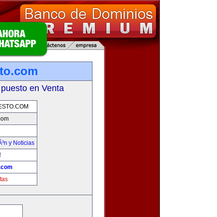
sto.com
 puesto en Venta
ESTO.COM
.com
Ã³n y Noticias
!
o.com
tas