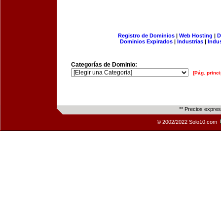
Registro de Dominios
|
Web Hosting
|
D
Dominios Expirados
|
Industrias
|
Indu
Categorías de Dominio:
[Pág. princi
** Precios expre
© 2002/2022 Solo10.com