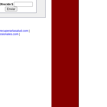
Ofrecido $
recuperarlasalud.com
|
fesionales.com
|