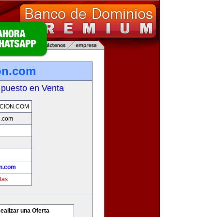
on.com
 puesto en Venta
CION.COM
n.com
n.com
tas
ealizar una Oferta