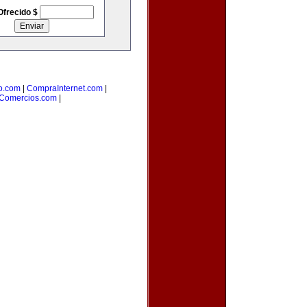
Ofrecido $
o.com
|
CompraInternet.com
|
Comercios.com
|