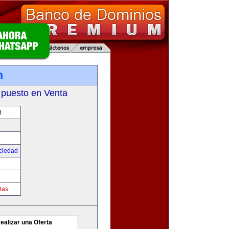
m
 puesto en Venta
M
ciedad
tas
ealizar una Oferta