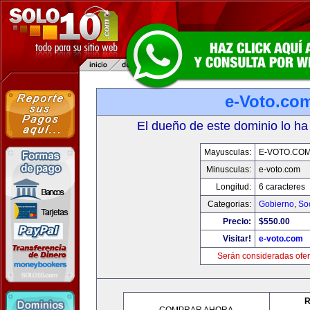
e-Voto.co
El dueño de este dominio lo ha
Mayusculas:
E-VOTO.CO
Minusculas:
e-voto.com
Longitud:
6 caracteres
Categorias:
Gobierno
,
So
Precio:
$550.00
Visitar!
e-voto.com
Serán consideradas ofer
R