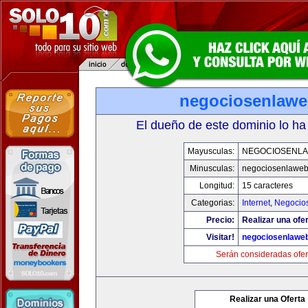
negociosenlaw
El dueño de este dominio lo ha
Mayusculas:
NEGOCIOSENL
Minusculas:
negociosenlawe
Longitud:
15 caracteres
Categorias:
Internet
,
Negocio
Precio:
Realizar una ofer
Visitar!
negociosenlawe
Serán consideradas ofer
Realizar una Oferta