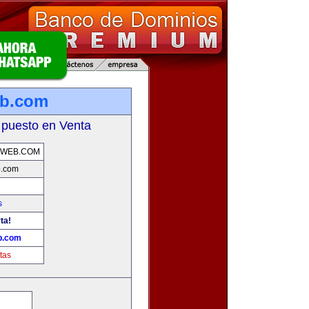
eb.com
 puesto en Venta
AWEB.COM
b.com
s
ta!
b.com
tas