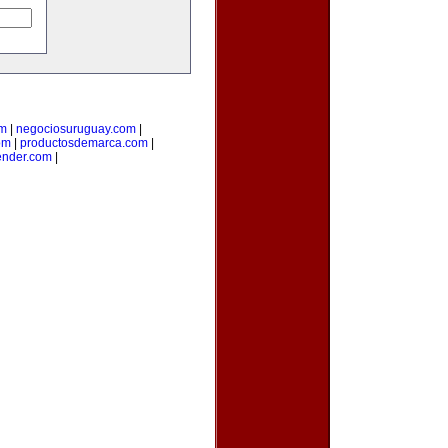
om
|
negociosuruguay.com
|
om
|
productosdemarca.com
|
ender.com
|