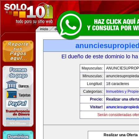
anunciesupropie
El dueño de este dominio lo ha
Mayusculas:
ANUNCIESUPROP
Minusculas:
anunciesupropied
Longitud:
18 caracteres
Categorias:
Inmuebles y Propi
Precio:
Realizar una oferta
Visitar!
anunciesupropied
Serán consideradas ofer
Realizar una Oferta