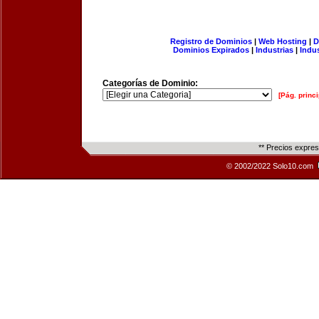
Registro de Dominios
|
Web Hosting
|
D
Dominios Expirados
|
Industrias
|
Indu
Categorías de Dominio:
[Pág. princi
** Precios expre
© 2002/2022 Solo10.com