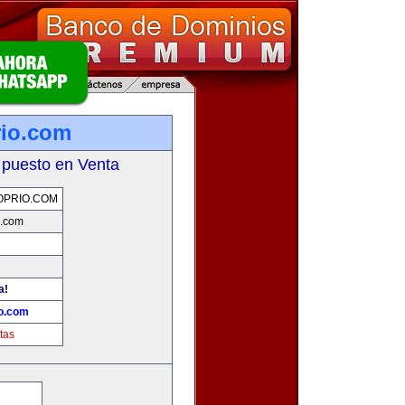
io.com
 puesto en Venta
OPRIO.COM
o.com
a!
o.com
tas