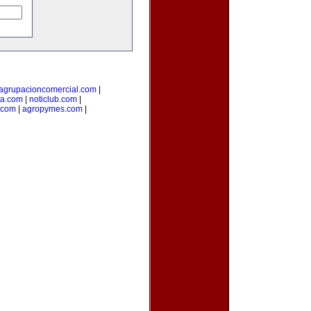
agrupacioncomercial.com
|
ta.com
|
noticlub.com
|
.com
|
agropymes.com
|