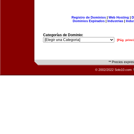
Registro de Dominios
|
Web Hosting
|
D
Dominios Expirados
|
Industrias
|
Indu
Categorías de Dominio:
[Pág. princi
** Precios expre
© 2002/2022 Solo10.com